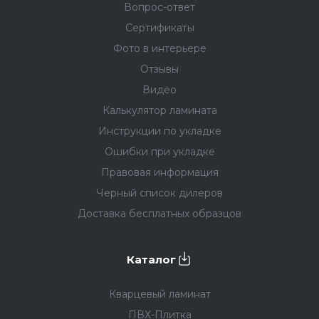
Вопрос-ответ
(например, если вы выберете дешёвый
пластиковый плинтус).
Сертификаты
Фото в интерьере
Плинтус
Отзывы
Видео
Кварцевый плинтус в цвет пола
избавит от
Калькулятор ламината
необходимости мучительного подбора тона
Инструкции по укладке
плинтуса — просто найдите плинтус с таким же
названием, как у кварцевого ламината.
Ошибки при укладке
Правовая информация
Дюрополимерный плинтус
под покраску так же,
Черный список дилеров
как и кварцевый, не боится воды и
повреждений, при этом его можно покрасить в
Доставка бесплатных образцов
любимый цвет или использовать любимый
приём дизайнеров, когда плинтус красится в
один цвет со стеной.
Каталог
Кварцевый ламинат
ПВХ-Плитка