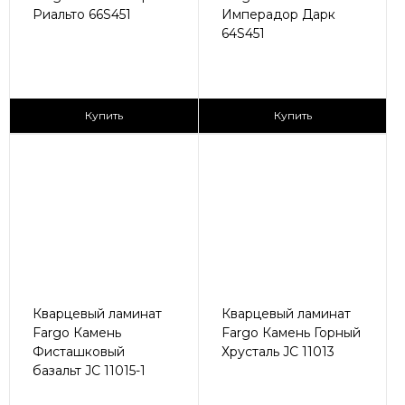
Риальто 66S451
Имперадор Дарк
64S451
2
2
2 590 ₽/м
2 590 ₽/м
Купить
Купить
Кварцевый ламинат
Кварцевый ламинат
Fargo Камень
Fargo Камень Горный
Фисташковый
Хрусталь JC 11013
базальт JC 11015-1