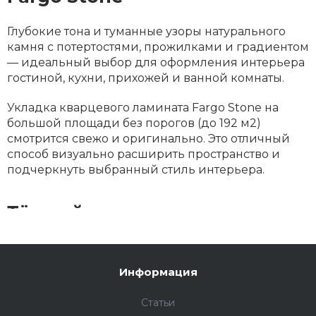
Глубокие тона и туманные узоры натурального
камня с потертостями, прожилками и градиентом
— идеальный выбор для оформления интерьера
гостиной, кухни, прихожей и ванной комнаты.
Укладка кварцевого ламината Fargo Stone на
большой площади без порогов (до 192 м2)
смотрится свежо и оригинально. Это отличный
способ визуально расширить пространство и
подчеркнуть выбранный стиль интерьера.
Тёплый пол
Кварцевый ламинат из коллекции Fargo Stone от
Refloor сочетается со всеми типами тёплого пола.
Информация
Не забывайте про плинтус: эта важная часть
интерьера, способна заставить всё остальное
Статьи
«заиграть» по‑новому или вовсе испортить