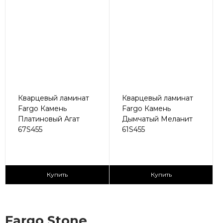
Кварцевый ламинат
Кварцевый ламинат
Fargo Камень
Fargo Камень
Платиновый Агат
Дымчатый Меланит
67S455
61S455
2
2
2 590 ₽/м
2 590 ₽/м
Купить
Купить
Fargo Stone