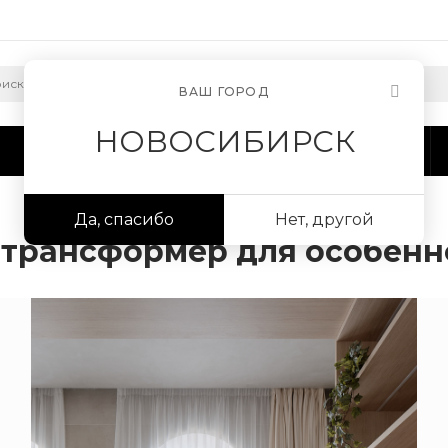
ВАШ ГОРОД
НОВОСИБИРСК
Сотрудничество
Информация
Да, спасибо
Нет, другой
-трансформер для особенн