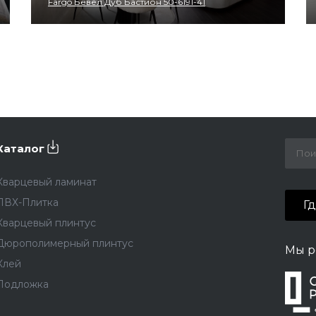
Fargo Бевел Дуб Бастион 50-6191-41
Каталог
Кварцевый ламинат
ПВХ-Плитка
Г
Кварцевый плинтус
Дюрополимерный плинтус
Мы р
Клей
Подложка