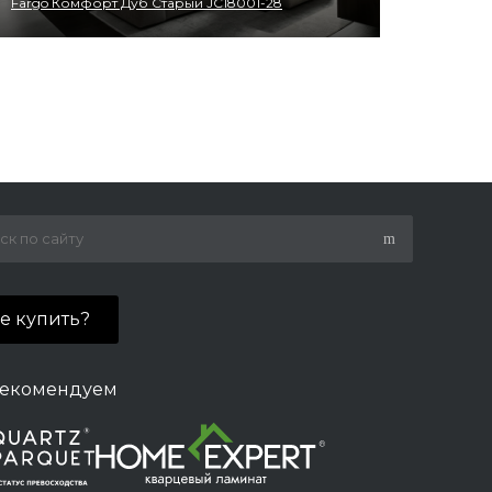
Fargo Комфорт Дуб Старый JC18001-28
де купить?
екомендуем