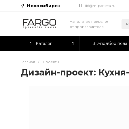
Новосибирск
116@m-parketa.ru
Напольные покрытия
от производителя
Каталог
3D-подбор пола
Главная
/
Проекты
Дизайн-проект: Кухня