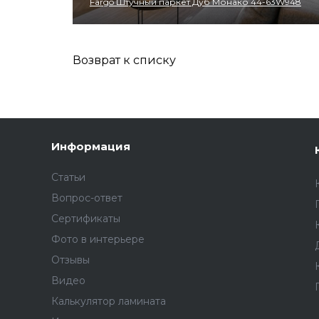
Fargo Штучный паркет Дуб Монако 44-63W948
Возврат к списку
Информация
Статьи
Вопрос-ответ
Сертификаты
Фото в интерьере
Отзывы
Видео
Калькулятор ламината