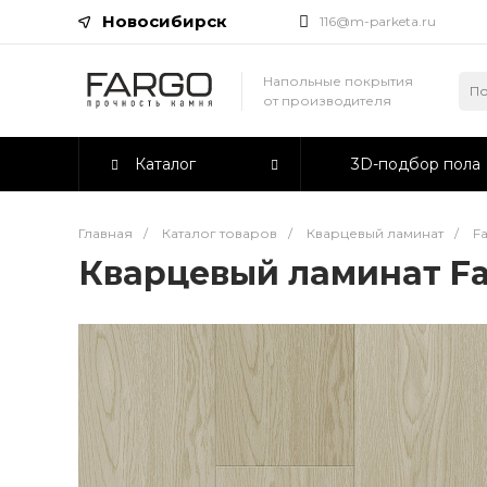
Новосибирск
116@m-parketa.ru
Напольные покрытия
от производителя
Каталог
3D-подбор пола
Главная
/
Каталог товаров
/
Кварцевый ламинат
/
F
Кварцевый ламинат Fa