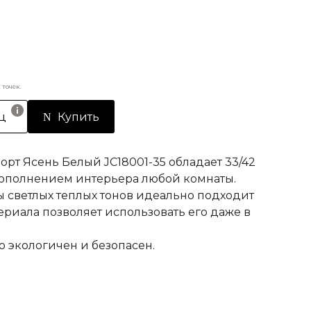
точек.
ц
Купить
рт Ясень Белый JC18001-35 обладает 33/42
дополнением интерьера любой комнаты.
 светлых теплых тонов идеально подходит
териала позволяет использовать его даже в
 экологичен и безопасен.