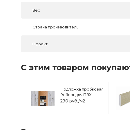
Вес
Страна производитель
Проект
С этим товаром покупаю
Подложка пробковая
Refloor для ПВХ
покрытий 1м*10м*1,5мм
290 руб./м2