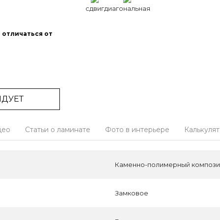
сдвиг
диагональная
 отличаться от
НДУЕТ
део
Статьи о ламинате
Фото в интерьере
Калькуля
Каменно-полимерный композит
Замковое