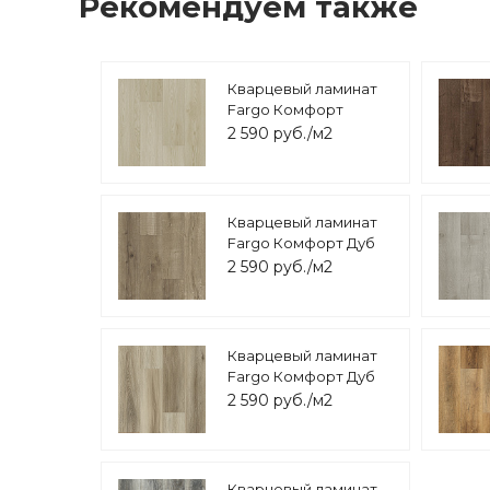
Рекомендуем также
Кварцевый ламинат
Fargo Комфорт
Ясень Белый JC18001-
2 590 руб./м2
35
Кварцевый ламинат
Fargo Комфорт Дуб
Марракеш 81996-10
2 590 руб./м2
Кварцевый ламинат
Fargo Комфорт Дуб
Мартовский VL 89015-
2 590 руб./м2
003
Кварцевый ламинат