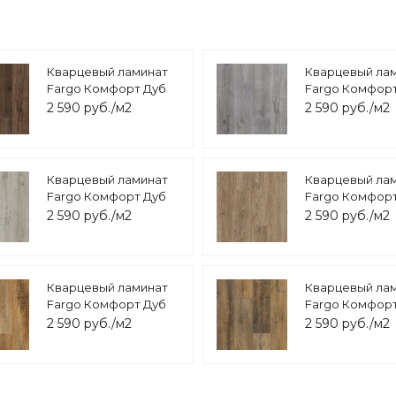
Кварцевый ламинат
Кварцевый ла
Fargo Комфорт Дуб
Fargo Комфор
Южная Ночь 81996-6
Урбан 81996
2 590 руб./м2
2 590 руб./м2
Кварцевый ламинат
Кварцевый ла
Fargo Комфорт Дуб
Fargo Комфор
Лондонский Туман
Классик JC1800
2 590 руб./м2
2 590 руб./м2
81996-14
Кварцевый ламинат
Кварцевый ла
Fargo Комфорт Дуб
Fargo Комфор
Шервуд VL 88042-001
Медовый VL 88
2 590 руб./м2
2 590 руб./м2
001