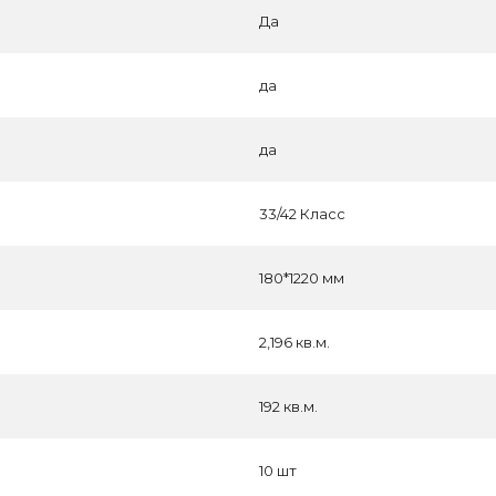
Да
да
да
33/42 Класс
180*1220 мм
2,196 кв.м.
192 кв.м.
10 шт