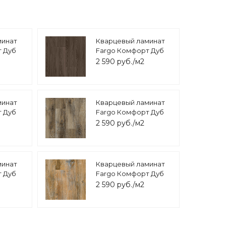
минат
Кварцевый ламинат
т Дуб
Fargo Комфорт Дуб
Старый JC18001-28
2 590 руб./м2
минат
Кварцевый ламинат
т Дуб
Fargo Комфорт Дуб
2-1
Дакота 366-1
2 590 руб./м2
минат
Кварцевый ламинат
т Дуб
Fargo Комфорт Дуб
041-
Карамельный 366-2B
2 590 руб./м2