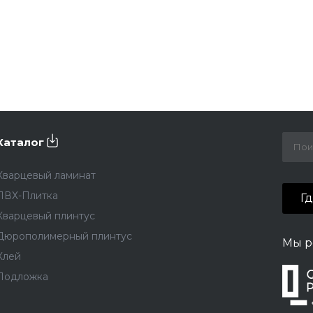
Каталог
Кварцевый ламинат
ПВХ-Плитка
Г
Кварцевый плинтус
Дюрополимерный плинтус
Мы р
Клей
Подложка