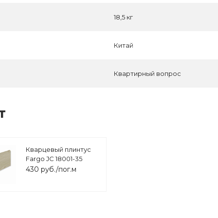
18,5 кг
Китай
Квартирный вопрос
т
Кварцевый плинтус
Fargo JC 18001-35
Ясень Белый
430 руб./пог.м