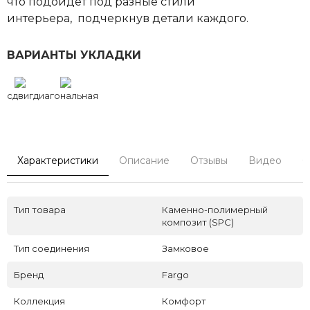
что подойдет под разные стили
интерьера, подчеркнув детали каждого.
ВАРИАНТЫ УКЛАДКИ
сдвиг
диагональная
Характеристики
Описание
Отзывы
Видео
С
Тип товара
Каменно-полимерный
композит (SPC)
Тип соединения
Замковое
Бренд
Fargo
Коллекция
Комфорт