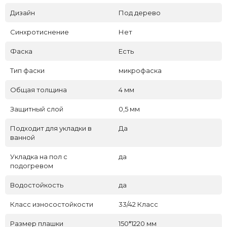
Дизайн
Под дерево
Синхротиснение
Нет
Фаска
Есть
Тип фаски
микрофаска
Общая толщина
4 мм
Защитный слой
0,5 мм
Подходит для укладки в
Да
ванной
Укладка на пол c
да
подогревом
Водостойкость
да
Класс износостойкости
33/42 Класс
Размер плашки
150*1220 мм